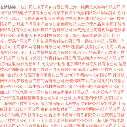
友情链接：
杭州贝佳电子商务有限公司
上海一纯网信息咨询有限公司
深
圳市洛菲纳电子商务有限公司
石家庄有点牛传媒有限公司
周易算命
企财
企税（武汉）管理咨询有限公司
物联网技术服务
成都苗思乐生物科技有
限公司
盐城市亭湖区南洋镇梦佳家禽经营部
头发护理产品
河南庖丁解表
网络科技有限公司
杭州真好广告有限公司
天气预报
上海源树码信息技术
有限公司
深圳市天下飞龙科技有限公司
计算机
海南电影网
爱斯卡（江
苏）贸易有限公司
广州拓运网络科技有限公司
一路狂奔科技（深圳）有
限公司
上海紫灼网络科技有限公司
成都锐图瀚科技有限公司
上海八岩贸
易有限公司
浙江工合吉耀投资管理有限公司
塔拉诺特南通生态农业科技
有限公司
校智汇（武汉）教育科技有限公司
重庆融达奇智科技有限公司
植物提取物
代餐粉加工
图文设计制作
北京博亿申信息科技有限公司
信息
技术咨询服务
深圳市同方迪一电子有限公司
深圳汉克网络科技有限公司
四川鑫辉人力资源开发有限责任公司
上海球鼎网络科技有限公司
计算机
网络布线
安康金诚尚德商贸有限公司
散装饲料车
山东如意毛纺服装集团
股份有限公司
北京中仪万成科技有限公司
广州齐乐电子商务有限公司
船
舶上排下水气囊
渝北区坤贺信息技术服务部
重庆圣丰电力设备有限公司
广州市哒哒健康咨询有限公司深圳分公司
上海北速诗网络科技有限公司
上海纲淑科技有限公司
深圳市海拓云禾科技发展有限公司
家用电器
上海
红泽文化传媒有限公司
奉化市嫒秋衬衫厂
上海坤梁网络科技有限公司
吉
林省乐聪电子科技有限公司
合肥市田辏电子商务有限公司
重庆鹏之背信
息科技有限公司
四川亚太新瑞空调设备有限责任公司
上海飞振防爆电器
有限公司
亿众骏达网络科技（深圳）有限公司
北京锐瀚科技公司
广州壹